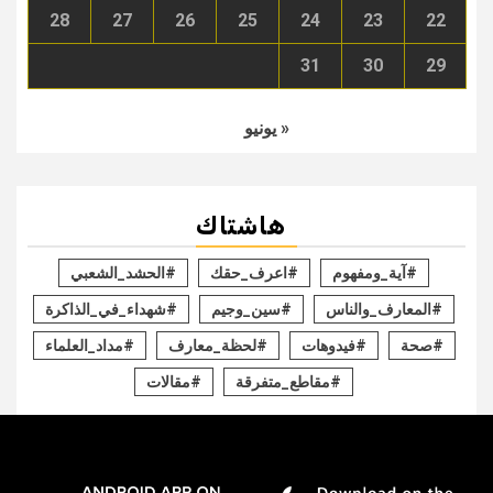
28
27
26
25
24
23
22
31
30
29
« يونيو
هاشتاك
#آية_ومفهوم
#اعرف_حقك
#الحشد_الشعبي
#المعارف_والناس
#سين_وجيم
#شهداء_في_الذاكرة
#صحة
#فيدوهات
#لحظة_معارف
#مداد_العلماء
#مقاطع_متفرقة
#مقالات