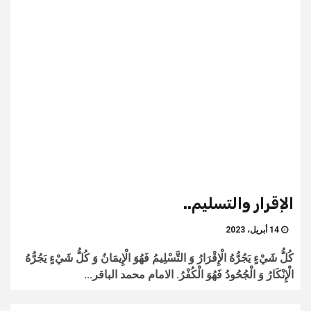
الإقرار والتسليم..
14 أبريل، 2023
كُلُّ شَيْ‏ءٍ يَجُرُّهُ‏ الْإِقْرَارُ وَ التَّسْلِيمُ فَهُوَ الْإِيمَانُ وَ كُلُّ شَيْ‏ءٍ يَجُرُّهُ
الْإِنْكَارُ وَ الْجُحُودُ فَهُوَ الْكُفْرُ. الامام محمد الباقر...