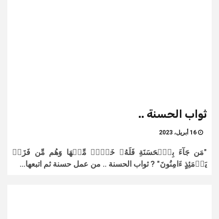
ثواب الحسنة ..
16 أبريل، 2023
"مَن جَآءَ بِٱلۡحَسَنَةِ فَلَهُۥ خَيۡرٞ مِّنۡهَا وَهُم مِّن فَزَعٖ
يَوۡمَئِذٍ ءَامِنُونَ" ? ثواب الحسنة .. من عمل حسنة ثم اتبعها...