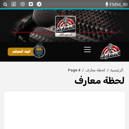
Ski
FM94_80
t
conten
Primary
Menu
الرئيسية
لحظة معارف
Page 4
لحظة معارف