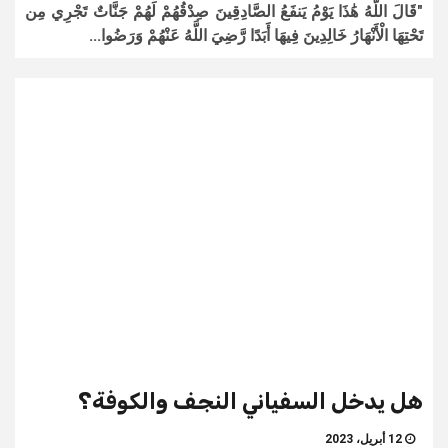
"قَالَ اللَّهُ هَٰذَا يَوْمُ يَنفَعُ الصَّادِقِينَ صِدْقُهُمْ لَهُمْ جَنَّاتٌ تَجْرِي مِن
تَحْتِهَا الْأَنْهَارُ خَالِدِينَ فِيهَا أَبَدًا رَّضِيَ اللَّهُ عَنْهُمْ وَرَضُوا...
هل يدخل السفياني النجف والكوفة؟
12 أبريل، 2023