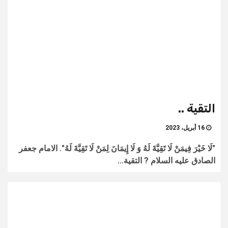
التقية ..
16 أبريل، 2023
"لَا خَيْرَ فِيمَنْ لَا تَقِيَّةَ لَهُ وَ لَا إِيمَانَ لِمَنْ لَا تَقِيَّةَ لَهُ‏". الامام جعفر
الصادق عليه السلام ? التقية...