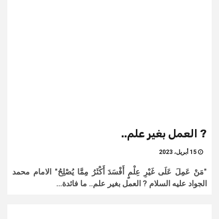
? العمل بغير علم..
15 أبريل، 2023
"مَنْ عَمِلَ عَلَى غَيْرِ عِلْمٍ أَفْسَدَ أَكْثَرُ مِمَّا يُصْلِحُ‏" الامام محمد
الجواد عليه السلام ? العمل بغير علم.. ما فائدة...