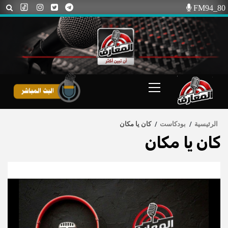
Ski
FM94_80
t
conten
Primary
Menu
الرئيسية
بودكاست
كان يا مكان
كان يا مكان