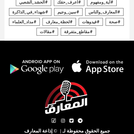
#آية_ومفهوم
#اعرف_حقك
#الحشد_الشعبي
#المعارف_والناس
#سين_وجيم
#شهداء_في_الذاكرة
#صحة
#فيدوهات
#لحظة_معارف
#مداد_العلماء
#مقاطع_متفرقة
#مقالات
جميع الحقوق محفوظة لـ
|
© إذاعة المعارف