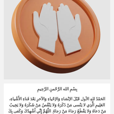
بِسْمِ الله الرَّحْمنِ الرَّحِيمِ
الحَمْدُ للهِ الأول قَبْلَ الاِنْشاءِ وَالاِحْياءِ وَالآخرِ بَعْدَ فَناءِ الأَشْياءِ،
العَلِيمِ الَّذِي لا يَنْسى مَنْ ذَكَرَهُ وَلا يَنْقُصُ مَنْ شَكَرَهُ وَلا يَخِيبُ
مَنْ دَعاهُ وَلا يَقْطَعُ رَجاءَ مَنْ رَجاهُ. اللّهُمَّ إِنِّي اُشْهِدُكَ وَكَفى بِكَ