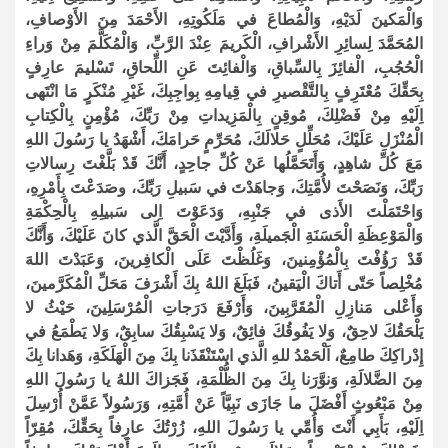
وَالْمَكينَ لَدَيْهِ، وَالْمُطاعَ في مَلَكُوتِهِ، الأَحْمَدَ مِنَ الأَوْصافِ،
المُحَمَّدَ لِسائِرِ الأَشْرافِ، الْكَريمَ عِنْدَ الرَّبِّ، وَالْمُكَلَّمَ مِنْ وَراءِ
الْحُجُبِ، الْفائِزَ بِالسِّباقِ، وَالْفائِتَ عَنِ اللِّحاقِ، تَسْليمَ عارِفٍ
بِحَقِّكَ مُعْتَرِفٍ بِالتَّقْصيرِ في قِيامِهِ بِواجِبِكَ، غَيْرِ مُنْكَرٍ مَا انْتَهى
اِلَيْهِ مِنْ فَضْلِكَ، مُوقِنٍ بِالْمَزِيداتِ مِنْ رَبِّكَ، مُؤْمِنٍ بِالْكِتابِ
الْمُنْزَلِ عَلَيْكَ، مُحَلِّلٍ حَلالَكَ، مُحَرِّمٍ حَرامَكَ، أَشْهَدُ يا رَسُولَ اللهِ
مَعَ كُلِّ شاهِدٍ، وَأَتَحَمَّلُها عَنْ كُلِّ جاحِدٍ، أَنَّكَ قَدْ بَلَّغْتَ رِسالاتِ
رَبِّكَ، وَنَصَحْتَ لأُمَّتِكَ، وَجاهَدْتَ في سَبيلِ رَبِّكَ، وصَدَعْتَ بِأَمْرِهِ،
وَاحْتَمَلْتَ الأَذى في جَنْبِهِ، وَدَعَوْتَ اِلى سَبيلِهِ بِالْحِكْمَةِ
وَالْمَوْعِظَةِ الْحَسَنَةِ الْجَميلَةِ، وَأَدَّيْتَ الْحَقَّ الَّذي كانَ عَلَيْكَ، وَأَنَّكَ
قَدْ رَؤُفْتَ بِالْمُؤْمِنينَ، وَغَلُظْتَ عَلَى الْكافِرينَ، وَعَبَدْتَ اللهَ
مُخْلِصاً حَتّى أَتاكَ الْيَقينُ، فَبَلَغَ اللهُ بِكَ أَشْرَفَ مَحَلِّ الْمُكَرَّمينَ،
وَأَعْلى مَنازِلِ الْمُقَرَّبِينَ، وَأَرْفَعَ دَرَجاتِ الْمُرْسَلِينَ، حَيْثُ لا
يَلْحَقُكَ لاحِقٌ، وَلا يَفُوقُكَ فائِقٌ، وَلا يَسْبِقُكَ سابِقٌ، وَلا يَطْمَعُ في
إِدْراكِكَ طامِعٌ، اَلْحَمْدُ للهِ الَّذي اسْتَنْقَذَنا بِكَ مِنَ الْهَلَكَةِ، وَهَدانا بِكَ
مِنَ الضَّلالَةِ، وَنوَّرَنا بِكَ مِنَ الظُّلْمَةِ، فَجَزاكَ اللهُ يا رَسُولَ اللهِ
مِنْ مَبْعُوثٍ أَفْضَلَ ما جَازَى نَبِيَّاً عَنْ أُمَّتِهِ، وَرَسُولاً عَمَّنْ أُرْسِلَ
اِلَيْهِ، بَأَبِي أَنْتَ وَأُمِّي يا رَسُولَ اللهِ، زُرْتُكَ عارِفاً بِحَقِّكَ، مُقِرّاً