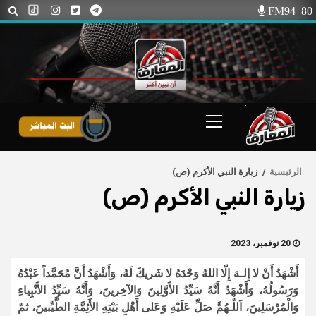
Ski
FM94_80
t
conten
Primary
Menu
الرئيسية
زيارة النبي الأكرم (ص)
زيارة النبي الأكرم (ص)
20 نوفمبر، 2023
أَشْهَدُ أَنْ لا إِلـهَ إِلّا اللهُ وَحْدَهُ لا شَريكَ لَهُ، وَأَشْهَدُ أَنَّ مُحَمَّداً عَبْدُهُ
وَرَسُولُهُ، وَأَشْهَدُ أَنَّهُ سَيِّدُ الأَوَّلِينَ وَالآخِرينَ، وَأَنَّهُ سَيِّدُ الأَنْبِياءِ
وَالْمُرْسَلِينَ، اَللّـهُمَّ صَلِّ عَلَيْهِ وَعَلى أَهْلِ بَيْتِهِ الأَئِمَّةِ الطَّيِّبينَ، ثمّ