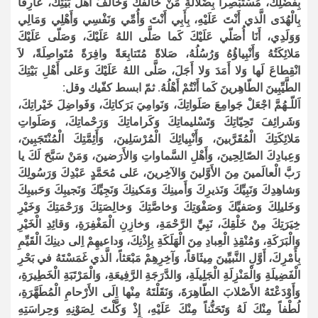
بِفَضْلِكَ، مُسْتَبْصِراً بِضَلالَةِ مَنْ خالَفَكَ وَخالَفَ أَهْلَ بَيْتِكَ، عارِفاً
بِالْهُدَى الَّذي أَنْتَ عَلَيْهِ، بِأَبِي أَنْتَ وَأُمِّي وَنَفْسِي وَأَهْلِي وَمَالِي
وَوَلَدِي، أَنَا أُصَلّي عَلَيْكَ كَما صَلَّى اللهُ عَلَيْكَ، وَصَلّى عَلَيْكَ
مَلائِكَتُهُ وَأَنْبِياؤُهُ وَرُسُلُهُ، صَلاةً مُتَتابِعَةً وافِرَةً مُتَواصِلَةً، لاَ
انْقِطاعَ لَها وَلا أَمَدَ وَلا أَجَلَ، صَلَّى اللهُ عَلَيْكَ وَعَلى أَهْلِ بَيْتِكَ
الطَّيِّبِينَ الطّاهِرينَ كَما أَنْتُمْ أَهْلُهُ. ثمّ ابسط كفّيك وقل:
اَللّـهُمَّ اجْعَلْ جَوامِعَ صَلَواتِكَ، وَنَوامِيَ بَرَكاتِكَ، وَفَواضِلَ خَيْراتِكَ،
وَشَرائِفَ تَحِيّاتِكَ وَتَسْليماتِكَ وَكَراماتِكَ وَرَحْماتِكَ، وَصَلَواتِ
مَلائِكَتِكَ الْمُقَرَّبينَ، وَأَنْبِيائِكَ الْمُرْسَلِينَ، وَأَئِمَّتِكَ الْمُنْتَجَبِينَ،
وَعِبادِكَ الصّالِحِينَ، وَأَهْلِ السَّماواتِ وَالأَرَضينَ، وَمَنْ سَبَّحَ لَكَ يا
رَبَّ الْعالَمينَ مِنَ الأَوَّلينَ وَالآخِرينَ، عَلى مُحَمَّدٍ عَبْدِكَ وَرَسُولِكَ
وَشاهِدِكَ وَنَبِيِّكَ وَنَذيرِكَ وَأَمينِكَ وَمَكينِكَ وَنَجِيِّكَ وَنَجيبِكَ وَحَبيبِكَ
وَخَليلِكَ وَصَفيِّكَ وَصَفْوَتِكَ وَخاصَّتِكَ وَخالِصَتِكَ وَرَحْمَتِكَ وَخَيْرِ
خِيَرَتِكَ مِنْ خَلْقِكَ، نَبِيِّ الرَّحْمَةِ، وَخازِنِ الْمَغْفِرَةِ، وَقائِدِ الْخَيْرِ
وَالْبَرَكَةِ، وَمُنْقِذِ الْعِبادِ مِنَ الْهَلَكَةِ بِإِذْنِكَ، وَداعيهِمْ اِلى دينِكَ الْقَيِّمِ
بِأَمْرِكَ، أَوَّلِ النَّبيِّينَ مِيثَاقاً، وَآخِرِهِمْ مَبْعَثاً، الَّذي غَمَسْتَهُ في بَحْرِ
الْفَضِيلَةِ وَالْمَنْزِلَةِ الْجَلِيلَةِ، وَالدَّرَجَةِ الرَّفِيعَةِ، وَالْمَرْتَبَةِ الْخَطِيرَةِ،
وَأَوْدَعْتَهُ الأَصْلابَ الطّاهِرَةَ، وَنَقَلْتَهُ مِنْها اِلَى الأَرْحامِ الْمُطَهَّرَةِ،
لُطْفاً مِنْكَ لَهُ وَتَحَنُّناً مِنْكَ عَلَيْهِ، إِذْ وَكَّلْتَ لِصَوْنِهِ وَحِراسَتِهِ