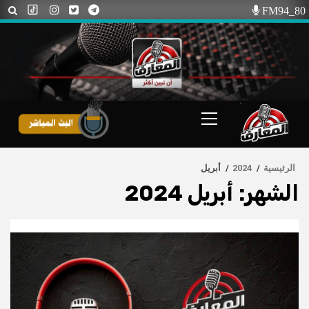
Ski
FM94_80
t
conten
Primary
Menu
الرئيسية
2024
أبريل
الشهر:
أبريل 2024