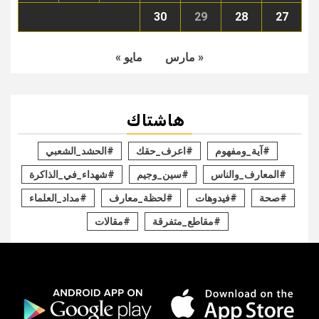
30
29
28
27
« مارس
مايو »
هاشتاك
#آية_ومفهوم
#اعرف_حقك
#الحشد_الشعبي
#المعارف_والناس
#سين_وجيم
#شهداء_في_الذاكرة
#صحة
#فيدوهات
#لحظة_معارف
#مداد_العلماء
#مقاطع_متفرقة
#مقالات