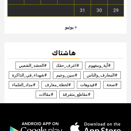
31
30
29
« يونيو
هاشتاك
#آية_ومفهوم
#اعرف_حقك
#الحشد_الشعبي
#المعارف_والناس
#سين_وجيم
#شهداء_في_الذاكرة
#صحة
#فيدوهات
#لحظة_معارف
#مداد_العلماء
#مقاطع_متفرقة
#مقالات