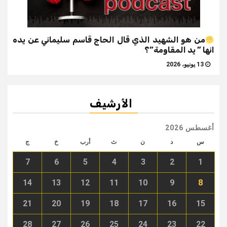
من هو الشهيد الذي قال الحاج قاسم سليماني عن يده
انها ” يد المقاومة”؟
13 يونيو، 2026
الأرشيف
أغسطس 2026
س
د
ن
ث
أرب
خ
ج
7
6
5
4
3
2
1
14
13
12
11
10
9
8
21
20
19
18
17
16
15
28
27
26
25
24
23
22