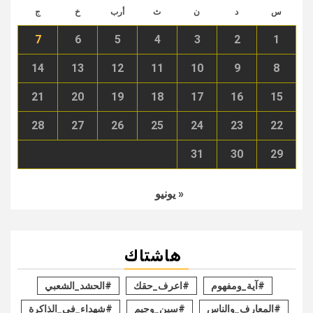
س
د
ن
ث
أرب
خ
ج
7
6
5
4
3
2
1
14
13
12
11
10
9
8
21
20
19
18
17
16
15
28
27
26
25
24
23
22
31
30
29
« يونيو
هاشتاك
#آية_ومفهوم
#اعرف_حقك
#الحشد_الشعبي
#المعارف_والناس
#سين_وجيم
#شهداء_في_الذاكرة