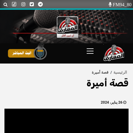
Ski
FM94_80
t
conten
Primary
Menu
الرئيسية
قصة أميرة
قصة أميرة
26 يناير، 2024