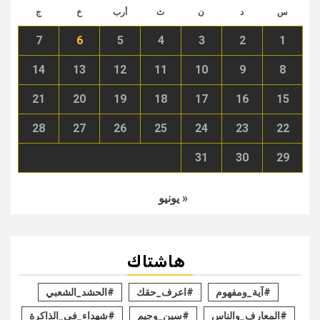
س
د
ن
ث
أرب
خ
ج
7
6
5
4
3
2
1
14
13
12
11
10
9
8
21
20
19
18
17
16
15
28
27
26
25
24
23
22
31
30
29
« يونيو
هاشتاك
#آية_ومفهوم
#اعرف_حقك
#الحشد_الشعبي
#المعارف_والناس
#سين_وجيم
#شهداء_في_الذاكرة