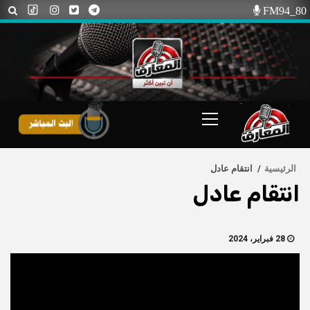
Ski
FM94_80
t
conten
Primary
Menu
الرئيسية
انتقام عادل
انتقام عادل
28 فبراير، 2024