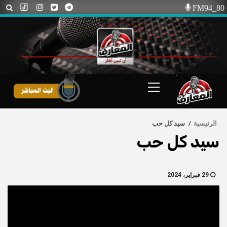
Ski
FM94_80
t
conten
Primary
Menu
الرئيسية
سيد كل حب
سيد كل حب
29 فبراير، 2024