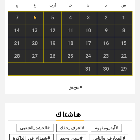
س
د
ن
ث
أرب
خ
ج
7
6
5
4
3
2
1
14
13
12
11
10
9
8
21
20
19
18
17
16
15
28
27
26
25
24
23
22
31
30
29
« يونيو
هاشتاك
#آية_ومفهوم
#اعرف_حقك
#الحشد_الشعبي
#المعارف_والناس
#سين_وجيم
#شهداء_في_الذاكرة