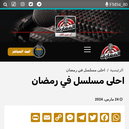
Ski
FM94_80
t
conten
Primary
Menu
الرئيسية
احلى مسلسل في رمضان
احلى مسلسل في رمضان
24 مارس، 2024
Print
Messenger
Email
Copy
Telegram
Twitter
Facebook
WhatsApp
Link