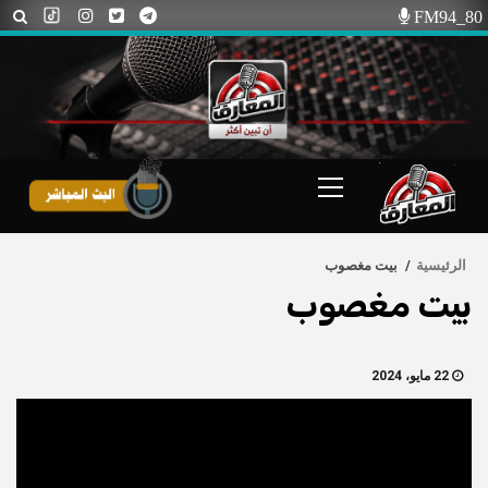
Ski
FM94_80
t
conten
Primary
Menu
الرئيسية
بيت مغصوب
بيت مغصوب
22 مايو، 2024