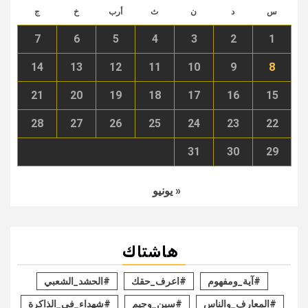
س
د
ن
ث
أرب
خ
ج
7
6
5
4
3
2
1
14
13
12
11
10
9
8
21
20
19
18
17
16
15
28
27
26
25
24
23
22
31
30
29
« يونيو
هاشتاك
#آية_ومفهوم
#اعرف_حقك
#الحشد_الشعبي
#المعارف_والناس
#سين_وجيم
#شهداء_في_الذاكرة