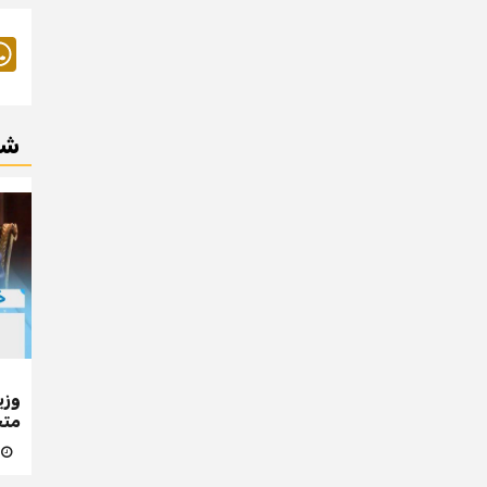
شا
متجاو
9 يو