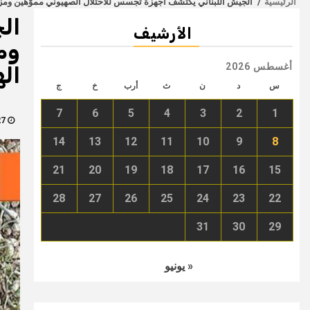
الرئيسية
الجيش اللبناني يكتشف اجهزة تجسس للاحتلال الصهيوني مموَّهَين ومز
ال
الأرشيف
وم
أغسطس 2026
ال
س
د
ن
ث
أرب
خ
ج
7
6
5
4
3
2
1
27 فبراير، 2025
14
13
12
11
10
9
8
21
20
19
18
17
16
15
28
27
26
25
24
23
22
31
30
29
« يونيو