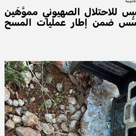
جنوبية
 للاحتلال الصهيوني مموَّهَين
حسُّس ضمن إطار عمليات المسح