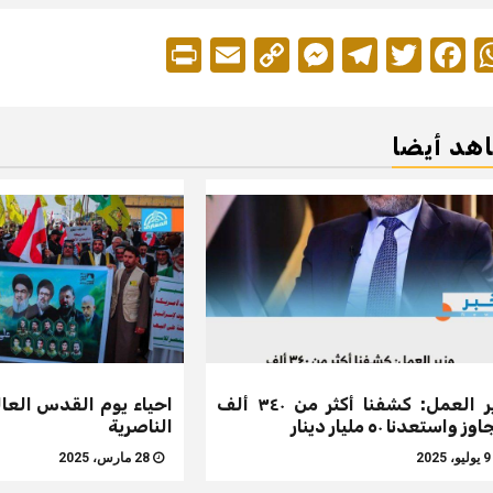
Print
Messenger
Email
Copy
Telegram
Twitter
Facebook
WhatsApp
Link
هد أيضا
وزير العمل: كشفنا أكثر من ٣٤٠ ألف
احياء يوم القدس العا
ز واستعدنا ٥٠ مليار دينار
الناصرية
ليو، 2025
28 مارس، 2025