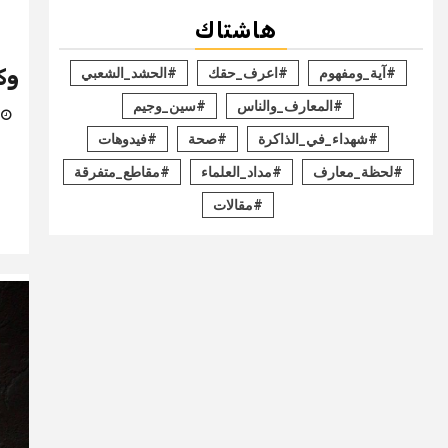
هاشتاك
وك
#آية_ومفهوم
#اعرف_حقك
#الحشد_الشعبي
#المعارف_والناس
#سين_وجيم
31 م
#شهداء_في_الذاكرة
#صحة
#فيدوهات
#لحظة_معارف
#مداد_العلماء
#مقاطع_متفرقة
#مقالات