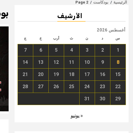
الرئيسية
بودكاست
Page 2
بو
الأرشيف
أغسطس 2026
س
د
ن
ث
أرب
خ
ج
7
6
5
4
3
2
1
14
13
12
11
10
9
8
21
20
19
18
17
16
15
28
27
26
25
24
23
22
31
30
29
« يونيو