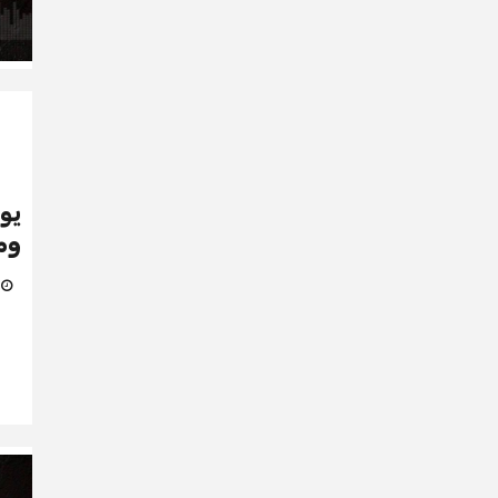
يو
وم
16 م