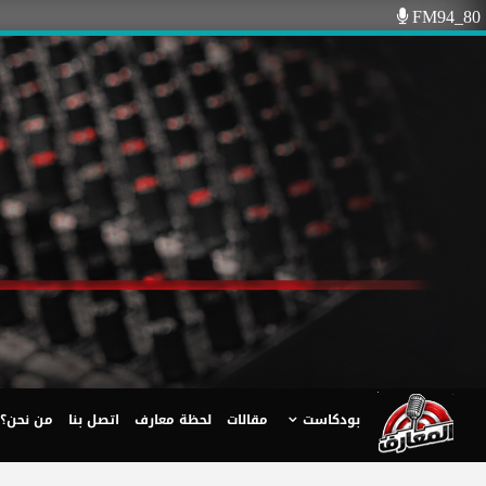
Ski
FM94_80
t
conten
بودكاست
مقالات
لحظة معارف
اتصل بنا
من نحن؟