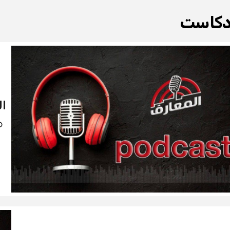
دكاست
ال