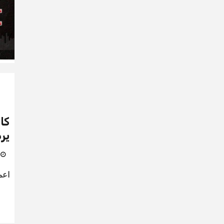
كان
يرد
31 م
اعم