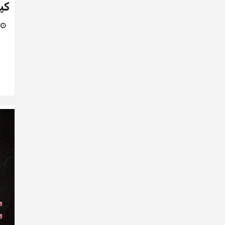
كي
17 م