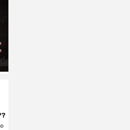
??
1 ما