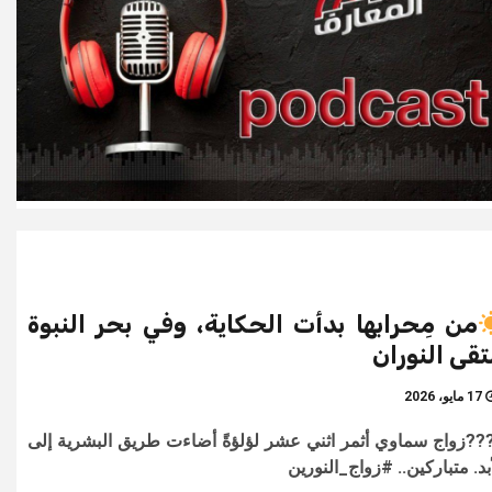
من مِحرابها بدأت الحكاية، وفي بحر النبوة
تقى النوران
17 مايو، 2026
??زواج سماوي أثمر اثني عشر لؤلؤةً أضاءت طريق البشرية إلى
أبد. متباركين.. #زواج_النورين