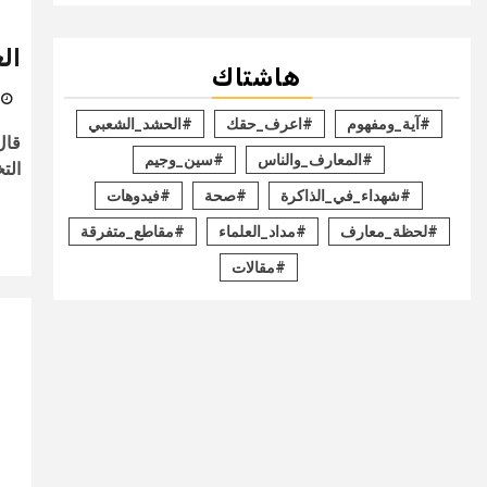
ال
هاشتاك
1 دي
#آية_ومفهوم
#اعرف_حقك
#الحشد_الشعبي
قال
#المعارف_والناس
#سين_وجيم
الت
#شهداء_في_الذاكرة
#صحة
#فيدوهات
#لحظة_معارف
#مداد_العلماء
#مقاطع_متفرقة
#مقالات