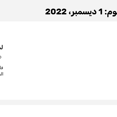
وم:
1 ديسمبر، 2022
لم
فل
ال