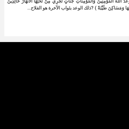
عَدَ اللَّهُ الْمُؤْمِنِينَ وَالْمُؤْمِنَاتِ جَنَّاتٍ تَجْرِي مِنْ تَحْتِهَا الْأَنْهَارُ خَالِدِينَ
هَا وَمَسَاكِنَ طَيِّبَةً ) ?ذلك الوعد بثواب الآخرة هو الفلاح...