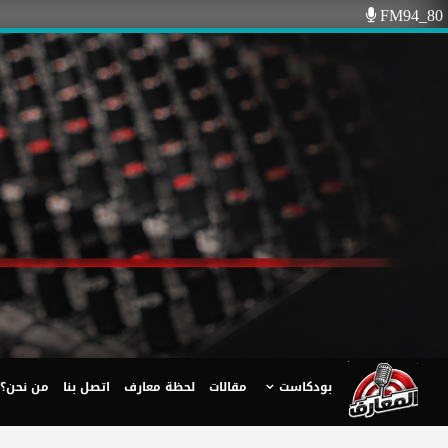
Ski
FM94_80
t
conten
بودكاست
مقالات
لحظة معارف
اتصل بنا
من نحن؟