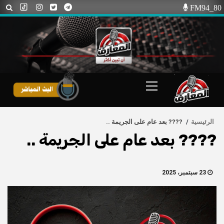
Ski
FM94_80
t
conten
Primary
Menu
الرئيسية
???? بعد عام على الجريمة ..
???? بعد عام على الجريمة ..
23 سبتمبر، 2025