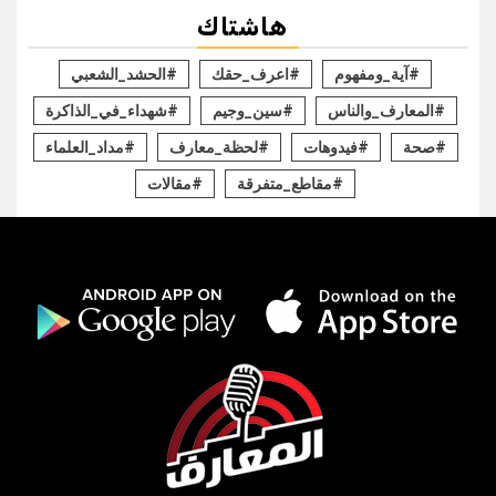
هاشتاك
#آية_ومفهوم
#اعرف_حقك
#الحشد_الشعبي
#المعارف_والناس
#سين_وجيم
#شهداء_في_الذاكرة
#صحة
#فيدوهات
#لحظة_معارف
#مداد_العلماء
#مقاطع_متفرقة
#مقالات