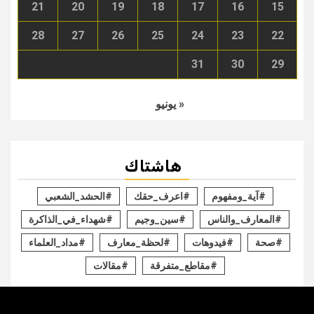
21
20
19
18
17
16
15
28
27
26
25
24
23
22
31
30
29
« يونيو
هاشتاك
#آية_ومفهوم
#اعرف_حقك
#الحشد_الشعبي
#المعارف_والناس
#سين_وجيم
#شهداء_في_الذاكرة
#صحة
#فيدوهات
#لحظة_معارف
#مداد_العلماء
#مقاطع_متفرقة
#مقالات