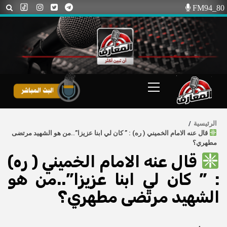
Ski
FM94_80
t
conten
Primary
Menu
الرئيسية
قال عنه الامام الخميني ( ره) : ” كان لي ابنا عزيزا”..من هو الشهيد مرتضى
مطهري؟
قال عنه الامام الخميني ( ره)
: ” كان لي ابنا عزيزا”..من هو
الشهيد مرتضى مطهري؟