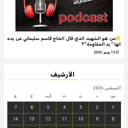
من هو الشهيد الذي قال الحاج قاسم سليماني عن يده
انها ” يد المقاومة”؟
13 يونيو، 2026
الأرشيف
أغسطس 2026
س
د
ن
ث
أرب
خ
ج
7
6
5
4
3
2
1
14
13
12
11
10
9
8