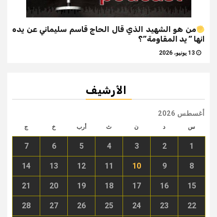
من هو الشهيد الذي قال الحاج قاسم سليماني عن يده
انها ” يد المقاومة”؟
13 يونيو، 2026
الأرشيف
أغسطس 2026
س
د
ن
ث
أرب
خ
ج
7
6
5
4
3
2
1
14
13
12
11
10
9
8
21
20
19
18
17
16
15
28
27
26
25
24
23
22