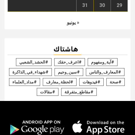
31
30
29
« يونيو
هاشتاك
#آية_ومفهوم
#اعرف_حقك
#الحشد_الشعبي
#المعارف_والناس
#سين_وجيم
#شهداء_في_الذاكرة
#صحة
#فيدوهات
#لحظة_معارف
#مداد_العلماء
#مقاطع_متفرقة
#مقالات