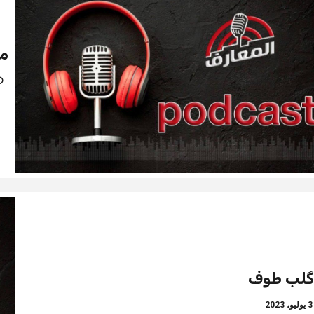
م
 گلب طوف
ليو، 2023