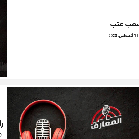
عب عتب
غسطس، 2023
را