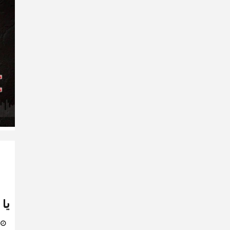
يا
3 يو