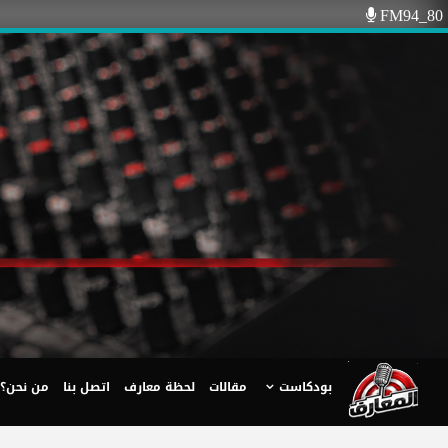
Ski
FM94_80
t
conten
بودكاست
مقالات
لحظة معارف
اتصل بنا
من نحن؟