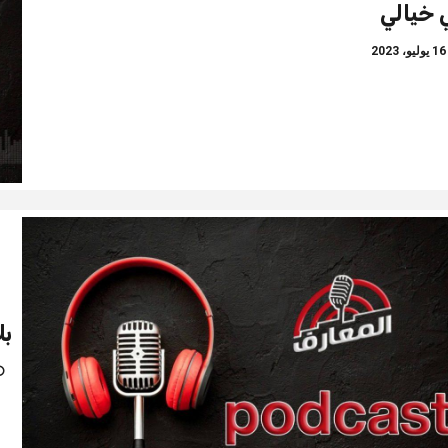
 خيالي
وليو، 2023
بل