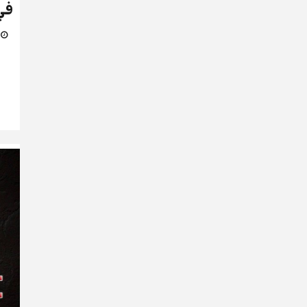
في
16 ي