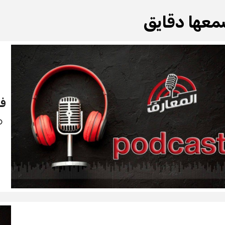
معها دقايق
ف