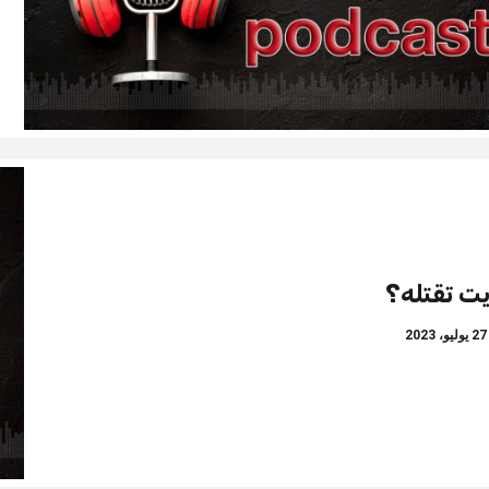
يت تقتله؟
وليو، 2023