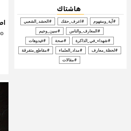
هاشتاك
اص
#آية_ومفهوم
#اعرف_حقك
#الحشد_الشعبي
#المعارف_والناس
#سين_وجيم
11 أ
#شهداء_في_الذاكرة
#صحة
#فيدوهات
#لحظة_معارف
#مداد_العلماء
#مقاطع_متفرقة
#مقالات