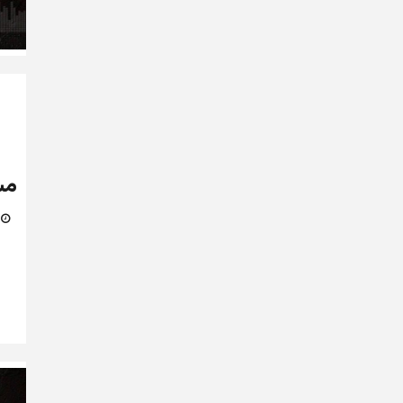
مش
6 يو