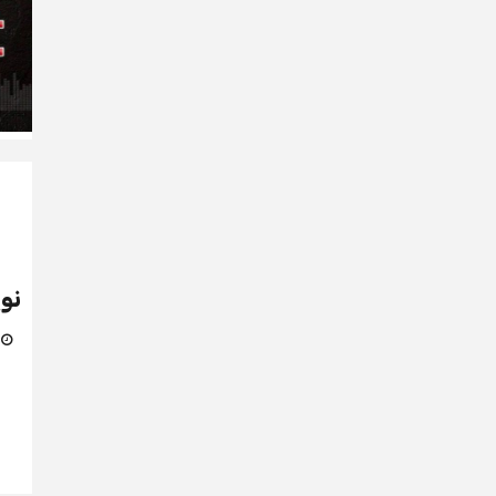
نو
27 ي