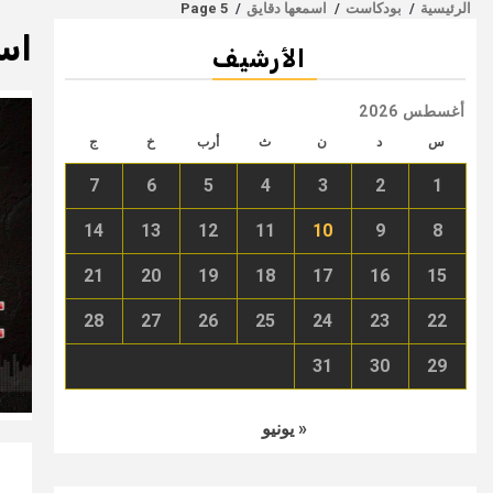
الرئيسية
بودكاست
اسمعها دقايق
Page 5
اس
الأرشيف
أغسطس 2026
س
د
ن
ث
أرب
خ
ج
7
6
5
4
3
2
1
14
13
12
11
10
9
8
21
20
19
18
17
16
15
28
27
26
25
24
23
22
31
30
29
« يونيو