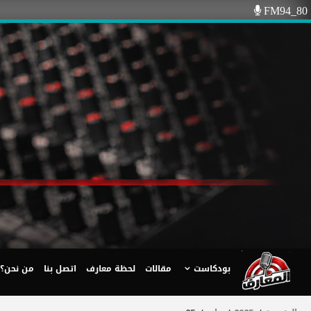
Ski
FM94_80
t
conten
بودكاست
مقالات
لحظة معارف
اتصل بنا
من نحن؟