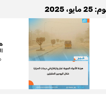
وم:
25 مايو، 2025
هي
ال