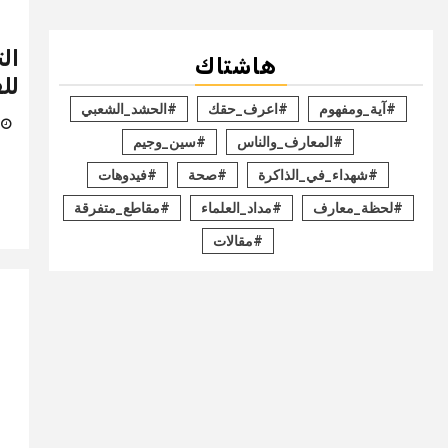
ال
هاشتاك
لل
#آية_ومفهوم
#اعرف_حقك
#الحشد_الشعبي
25 م
#المعارف_والناس
#سين_وجيم
#شهداء_في_الذاكرة
#صحة
#فيدوهات
#لحظة_معارف
#مداد_العلماء
#مقاطع_متفرقة
#مقالات