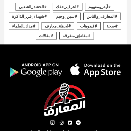
#آية_ومفهوم
#اعرف_حقك
#الحشد_الشعبي
#المعارف_والناس
#سين_وجيم
#شهداء_في_الذاكرة
#صحة
#فيدوهات
#لحظة_معارف
#مداد_العلماء
#مقاطع_متفرقة
#مقالات