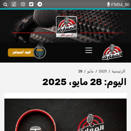
Ski
FM94_80
t
conten
Primary
Menu
الرئيسية
2025
مايو
28
اليوم:
28 مايو، 2025