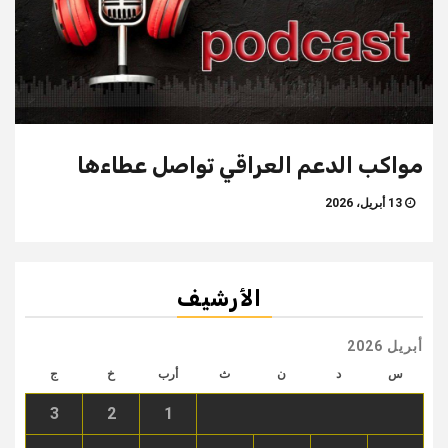
مواكب الدعم العراقي تواصل عطاءها
13 أبريل، 2026
الأرشيف
أبريل 2026
س
د
ن
ث
أرب
خ
ج
3
2
1