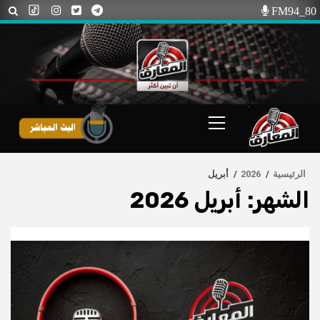
Ski
FM94_80
t
conten
Primary
Menu
الرئيسية
2026
أبريل
الشهر:
أبريل 2026