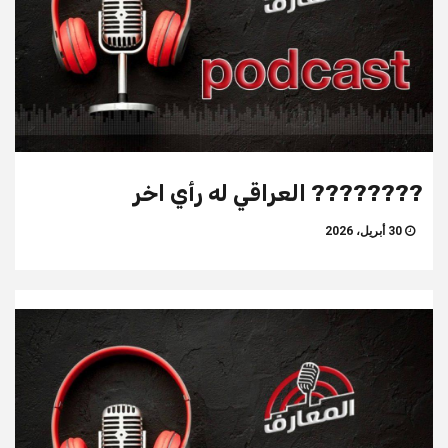
???????? العراقي له رأي اخر
30 أبريل، 2026