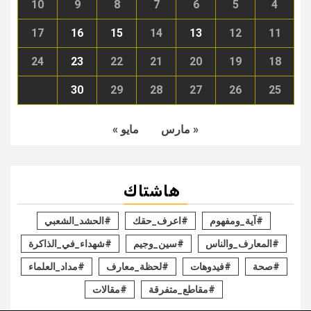
10
9
8
7
6
5
4
17
16
15
14
13
12
11
24
23
22
21
20
19
18
30
29
28
27
26
25
« مارس
مايو »
هاشتاك
#آية_ومفهوم
#اعرف_حقك
#الحشد_الشعبي
#المعارف_والناس
#سين_وجيم
#شهداء_في_الذاكرة
#صحة
#فيدوهات
#لحظة_معارف
#مداد_العلماء
#مقاطع_متفرقة
#مقالات