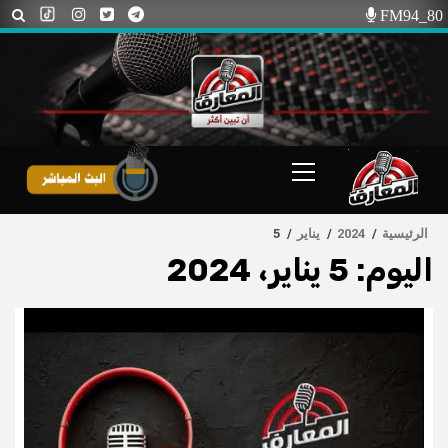
Ski
FM94_80
t
conten
Primary
Menu
الرئيسية
2024
يناير
5
اليوم:
5 يناير، 2024