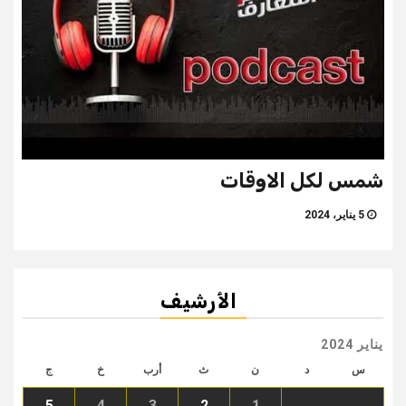
شمس لكل الاوقات
5 يناير، 2024
الأرشيف
يناير 2024
س
د
ن
ث
أرب
خ
ج
5
4
3
2
1