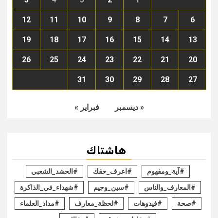
12
11
10
9
8
7
6
19
18
17
16
15
14
13
26
25
24
23
22
21
20
31
30
29
28
27
« ديسمبر
فبراير »
هاشتاك
#آية_ومفهوم
#اعرف_حقك
#الحشد_الشعبي
#المعارف_والناس
#سين_وجيم
#شهداء_في_الذاكرة
#صحة
#فيدوهات
#لحظة_معارف
#مداد_العلماء