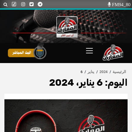
Ski
FM94_80
t
conten
Primary
Menu
الرئيسية
2024
يناير
6
اليوم:
6 يناير، 2024