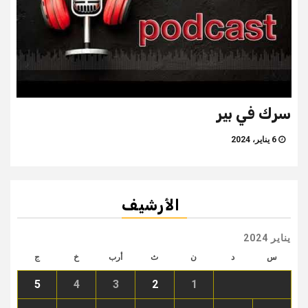
سرك في بير
6 يناير، 2024
الأرشيف
يناير 2024
س
د
ن
ث
أرب
خ
ج
5
4
3
2
1