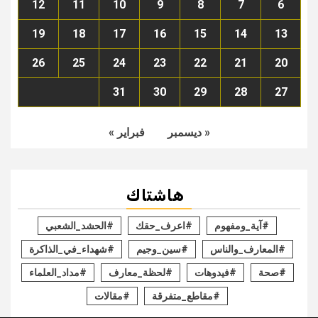
12
11
10
9
8
7
6
19
18
17
16
15
14
13
26
25
24
23
22
21
20
31
30
29
28
27
« ديسمبر
فبراير »
هاشتاك
#آية_ومفهوم
#اعرف_حقك
#الحشد_الشعبي
#المعارف_والناس
#سين_وجيم
#شهداء_في_الذاكرة
#صحة
#فيدوهات
#لحظة_معارف
#مداد_العلماء
#مقاطع_متفرقة
#مقالات