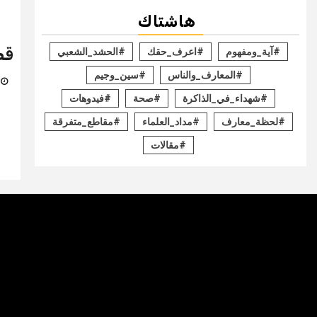
هاشتاك
قص
#آية_ومفهوم
#اعرف_حقك
#الحشد_الشعبي
#المعارف_والناس
#سين_وجيم
31 ي
#شهداء_في_الذاكرة
#صحة
#فيدوهات
#لحظة_معارف
#مداد_العلماء
#مقاطع_متفرقة
#مقالات