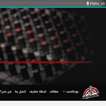
Ski
FM94_80
t
conten
بودكاست
مقالات
لحظة معارف
اتصل بنا
من نحن؟