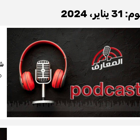
وم:
31 يناير، 2024
شر