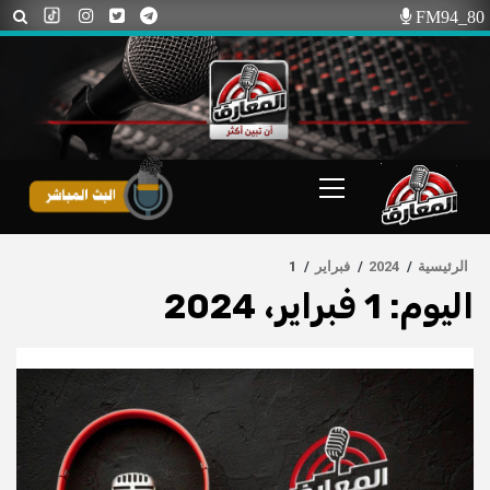
Ski
FM94_80
t
conten
Primary
Menu
الرئيسية
2024
فبراير
1
اليوم:
1 فبراير، 2024