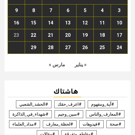
9
8
7
6
5
4
3
16
15
14
13
12
11
10
23
22
21
20
19
18
17
29
28
27
26
25
24
« يناير
مارس »
هاشتاك
#آية_ومفهوم
#اعرف_حقك
#الحشد_الشعبي
#المعارف_والناس
#سين_وجيم
#شهداء_في_الذاكرة
#صحة
#فيدوهات
#لحظة_معارف
#مداد_العلماء
#مقاطع_متفرقة
#مقالات