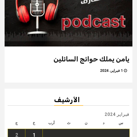
يامن يملك حوائج السائلين
1 فبراير، 2024
الأرشيف
فبراير 2024
س
د
ن
ث
أرب
خ
ج
2
1