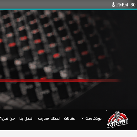
Ski
FM94_80
t
conten
بودكاست
مقالات
لحظة معارف
اتصل بنا
من نحن؟