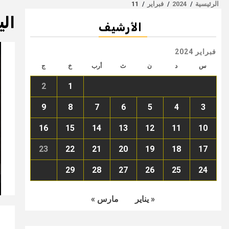
الرئيسية
2024
فبراير
11
الي
الأرشيف
فبراير 2024
س
د
ن
ث
أرب
خ
ج
2
1
9
8
7
6
5
4
3
16
15
14
13
12
11
10
23
22
21
20
19
18
17
29
28
27
26
25
24
« يناير
مارس »