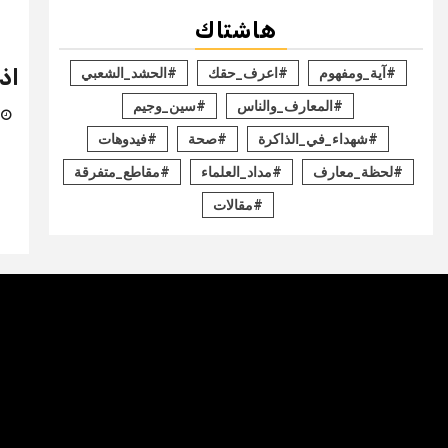
هاشتاك
اذ
#آية_ومفهوم
#اعرف_حقك
#الحشد_الشعبي
#المعارف_والناس
#سين_وجيم
11 ف
#شهداء_في_الذاكرة
#صحة
#فيدوهات
#لحظة_معارف
#مداد_العلماء
#مقاطع_متفرقة
#مقالات