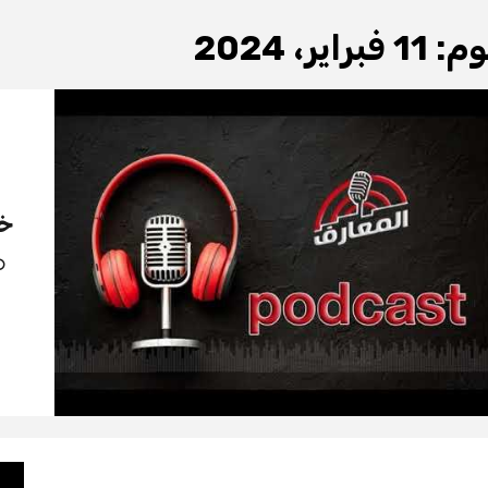
وم:
11 فبراير، 2024
خذ