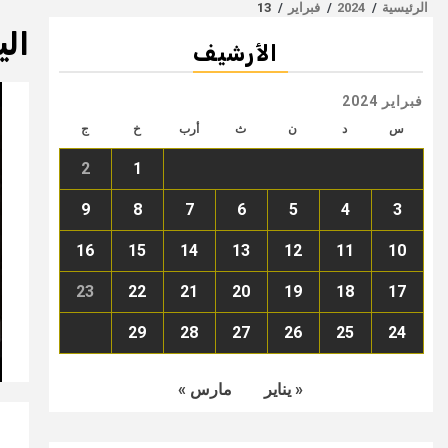
الرئيسية
2024
فبراير
13
الي
الأرشيف
فبراير 2024
س
د
ن
ث
أرب
خ
ج
2
1
9
8
7
6
5
4
3
16
15
14
13
12
11
10
23
22
21
20
19
18
17
29
28
27
26
25
24
« يناير
مارس »