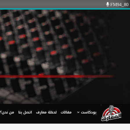
Ski
FM94_80
t
conten
بودكاست
مقالات
لحظة معارف
اتصل بنا
من نحن؟