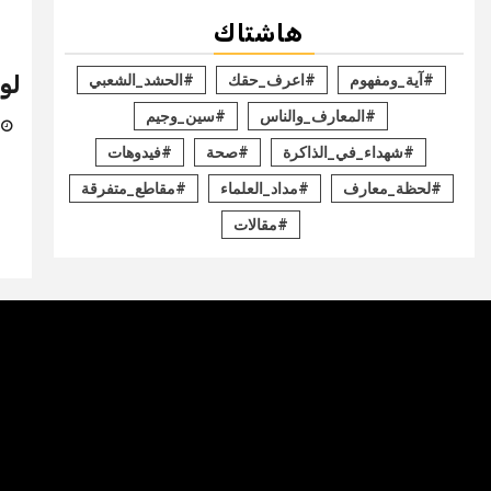
هاشتاك
لو
#آية_ومفهوم
#اعرف_حقك
#الحشد_الشعبي
#المعارف_والناس
#سين_وجيم
13 ف
#شهداء_في_الذاكرة
#صحة
#فيدوهات
#لحظة_معارف
#مداد_العلماء
#مقاطع_متفرقة
#مقالات