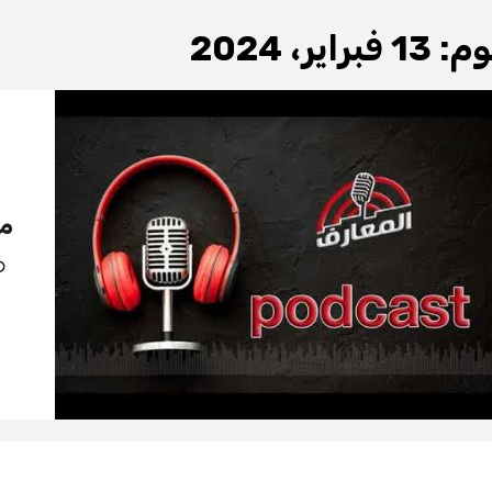
وم:
13 فبراير، 2024
مو