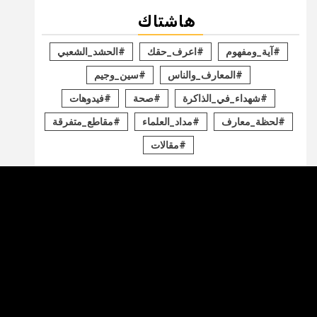
هاشتاك
#آية_ومفهوم
#اعرف_حقك
#الحشد_الشعبي
#المعارف_والناس
#سين_وجيم
#شهداء_في_الذاكرة
#صحة
#فيدوهات
#لحظة_معارف
#مداد_العلماء
#مقاطع_متفرقة
#مقالات