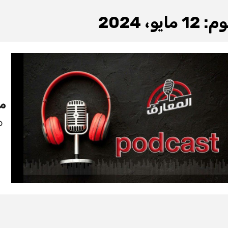
وم:
12 مايو، 2024
من