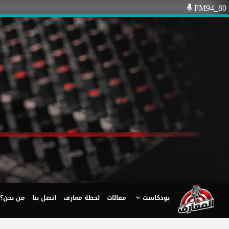
Ski
FM94_80
t
conten
بودكاست
مقالات
لحظة معارف
اتصل بنا
من نحن؟