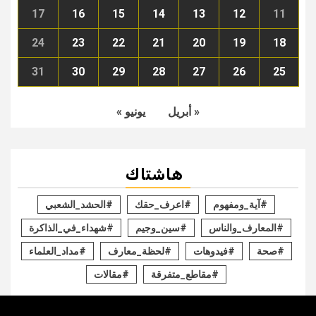
17
16
15
14
13
12
11
24
23
22
21
20
19
18
31
30
29
28
27
26
25
« أبريل
يونيو »
هاشتاك
#آية_ومفهوم
#اعرف_حقك
#الحشد_الشعبي
#المعارف_والناس
#سين_وجيم
#شهداء_في_الذاكرة
#صحة
#فيدوهات
#لحظة_معارف
#مداد_العلماء
#مقاطع_متفرقة
#مقالات