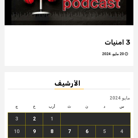
3 امنيات
20 مايو، 2024
الأرشيف
مايو 2024
س
د
ن
ث
أرب
خ
ج
3
2
1
10
9
8
7
6
5
4