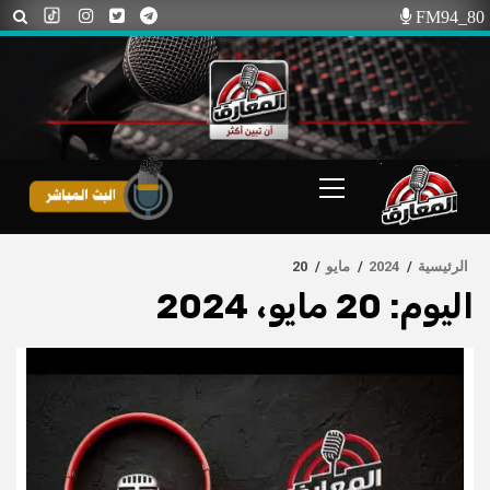
Ski
FM94_80
t
conten
Primary
Menu
الرئيسية
2024
مايو
20
اليوم:
20 مايو، 2024