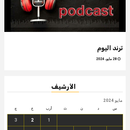
ترند اليوم
28 مايو، 2024
الأرشيف
مايو 2024
س
د
ن
ث
أرب
خ
ج
3
2
1