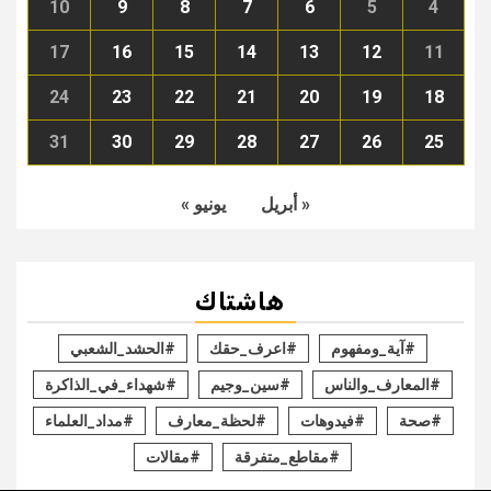
10
9
8
7
6
5
4
17
16
15
14
13
12
11
24
23
22
21
20
19
18
31
30
29
28
27
26
25
« أبريل
يونيو »
هاشتاك
#آية_ومفهوم
#اعرف_حقك
#الحشد_الشعبي
#المعارف_والناس
#سين_وجيم
#شهداء_في_الذاكرة
#صحة
#فيدوهات
#لحظة_معارف
#مداد_العلماء
#مقاطع_متفرقة
#مقالات